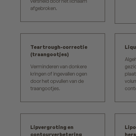
versneld door het lichaam
afgebroken.
Teartrough-correctie
Liqu
(traangootjes)
Algeh
Verminderen van donkere
gezic
kringen of ingevallen ogen
plaat
door het opvullen van de
volum
traangootjes.
conto
Lipvergroting en
Lipo
contourverbetering
hers