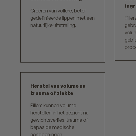
ing
Creëren van vollere, beter
gedefinieerde lippen met een
Fille
natuurlijke uitstraling.
gebr
volum
gebi
proce
Herstel van volume na
trauma of ziekte
Fillers kunnen volume
herstellen in het gezicht na
gewichtsverlies, trauma of
bepaalde medische
aandoeningen.