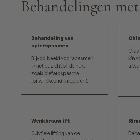
Behandelingen met
Behandeling van
Chin
spierspasmen
Glads
Bijvoorbeeld voor spasmen
kin v
in het gezicht of de nek,
uitst
zoals blefarospasme
(onwillekeurig knipperen).
Wenkbrauwlift
Rim
Subtiele lifting van de
Beha