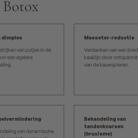
 Botox
 dimples
Masseter-reductie
trijken van putjes in de
Verslanken van een bre
oor een egalere
kaaklijn door ontspanni
raling.
van de kauwspieren.
pelvermindering
Behandeling van
tandenknarsen
ndeling van dynamische
(bruxisme)