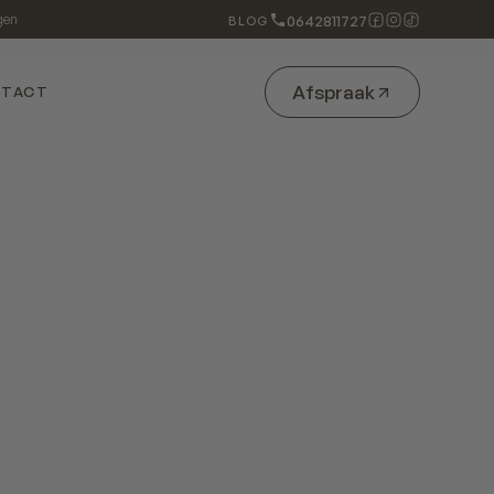
0642811727
gen
BLOG
Afspraak
NTACT