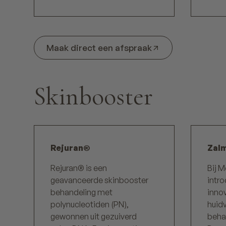
Maak direct een afspraak
Skinbooster
Rejuran®
Zal
Rejuran® is een
Bij M
geavanceerde skinbooster
intr
behandeling met
inno
polynucleotiden (PN),
huid
gewonnen uit gezuiverd
beha