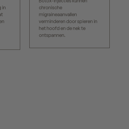
Botox-injecties kunnen
 in
chronische
at
migraineaanvallen
en
verminderen door spieren in
het hoofd en de nek te
ontspannen.