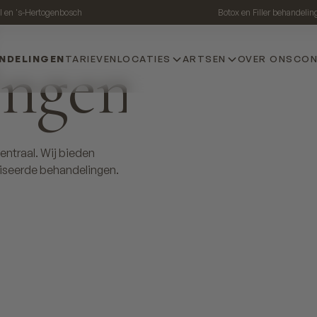
el en 's-Hertogenbosch
Botox en Filler behandelin
ingen
NDELINGEN
TARIEVEN
LOCATIES
ARTSEN
OVER ONS
CO
entraal. Wij bieden
liseerde behandelingen.