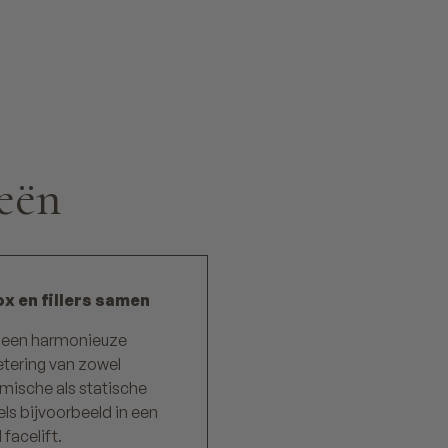
eën
x en fillers samen
 een harmonieuze
etering van zowel
mische als statische
ls bijvoorbeeld in een
 facelift.