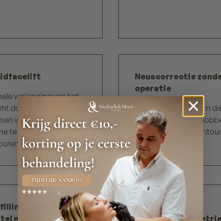
idfacelift
Neuscorrectie zond
operatie
ele verjonging van het
ht door het strategisch
Gebruik van fillers om d
sen van fillers om
neusbrug te liften, hobbe
e te herstellen en
corrigeren of de contour
uren te verbeteren.
verbeteren.
filling-effect voor
Correctie van
tel na medische
gezichtsasymmetri