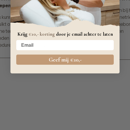
repen
Fillers kunnen helpen bij 
rs kunnen worden
herstellen van symmetri
uikt om contouren en
het gezicht bij aangebo
e terug te brengen in
afwijkingen of na een
Krijg
€10,- korting
door je email achter te laten
eden die door medische
operatie.
Your email
dures zijn aangetast.
Geef mij €10,-