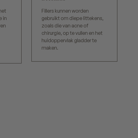
het
Fillers kunnen worden
e in
gebruikt om diepe littekens,
ren
zoals die van acne of
chirurgie, op te vullen en het
huidoppervlak gladder te
maken.