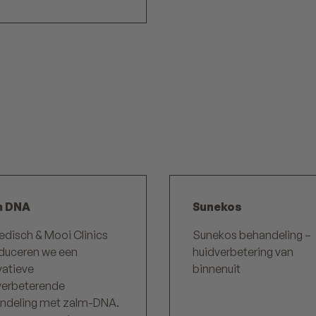
m DNA
Sunekos
edisch & Mooi Clinics
Sunekos behandeling –
oduceren we een
huidverbetering van
vatieve
binnenuit
verbeterende
ndeling met zalm-DNA.