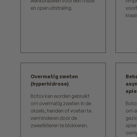
wenkbrauwen voor een frisse
rimpe
en open uitstraling.
voor
kraa
Overmatig zweten
Beha
(hyperhidrose)
asy
spie
Botox kan worden gebruikt
om overmatig zweten in de
Boto
oksels, handen of voeten te
om a
verminderen door de
gezi
zweetklieren te blokkeren.
spie
corri