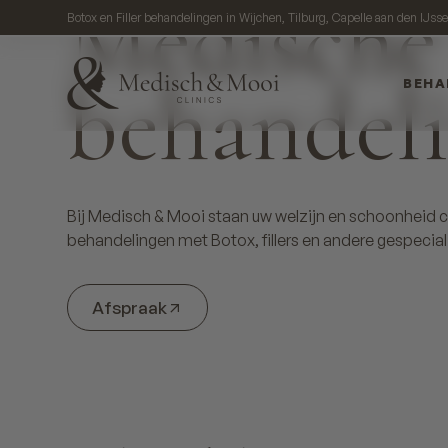
Medische
Botox en Filler behandelingen in Wijchen, Tilburg, Capelle aan den IJss
behandel
BEHA
Bij Medisch & Mooi staan uw welzijn en schoonheid c
behandelingen met Botox, fillers en andere gespecia
Afspraak