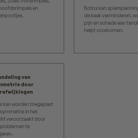
ls, zoals fronsrimpels,
hoofdsrimpels en
Botox kan spierspanning
ienpootjes.
de kaak verminderen, w
pijn en schade aan tand
helpt voorkomen.
ndeling van
mmetrie door
rafwijkingen
x kan worden toegepast
symmetrie in het
cht veroorzaakt door
rproblemen te
geren.