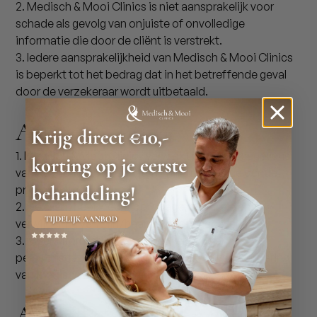
2. Medisch & Mooi Clinics is niet aansprakelijk voor
schade als gevolg van onjuiste of onvolledige
informatie die door de cliënt is verstrekt.
3. Iedere aansprakelijkheid van Medisch & Mooi Clinics
is beperkt tot het bedrag dat in het betreffende geval
door de verzekeraar wordt uitbetaald.
Artikel 8: Privacy
1. Medisch & Mooi Clinics verwerkt persoonsgegevens
van de cliënt in overeenstemming met de geldende
privacywetgeving.
2. De cliënt heeft recht op inzage, correctie en
verwijdering van zijn/haar persoonsgegevens.
3. Meer informatie over de verwerking van
persoonsgegevens is te vinden in de privacyverklaring
van Medisch & Mooi Clinics.
Artikel 9: Klachtenregeling