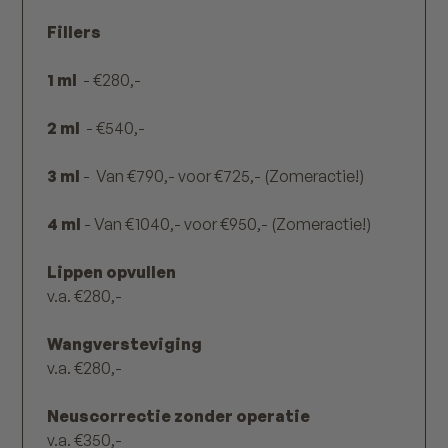
Fillers
1 ml
- €280,-
2 ml
- €540,-
3 ml
- Van €790,- voor €725,- (Zomeractie!)
4 ml
- Van €1040,- voor €950,- (Zomeractie!)
Lippen opvullen
v.a. €280,-
Wangversteviging
v.a. €280,-
Neuscorrectie zonder operatie
v.a. €350,-