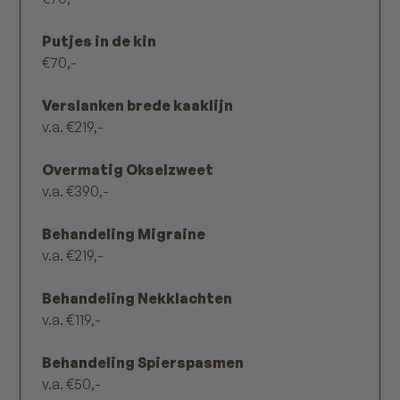
Putjes in de kin
€70,-
Verslanken brede kaaklijn
v.a. €219,-
Overmatig Okselzweet
v.a. €390,-
Behandeling Migraine
v.a. €219,-
Behandeling Nekklachten
v.a. €119,-
Behandeling Spierspasmen
v.a. €50,-