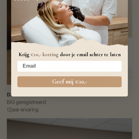
Krijg
€10,- korting
door je email achter te laten
Your email
Geef mij €10,-
Dr. Samer Karkour
BIG geregistreerd
12
jaar ervaring