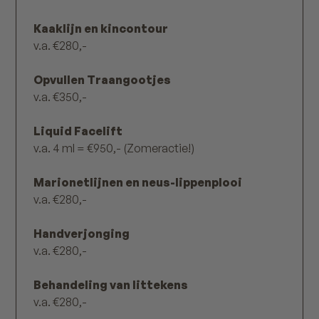
Kaaklijn en kincontour
v.a. €280,-
Opvullen Traangootjes
v.a. €350,-
Liquid Facelift
v.a. 4 ml = €950,- (Zomeractie!)
Marionetlijnen en neus-lippenplooi
v.a. €280,-
Handverjonging
v.a. €280,-
Behandeling van littekens
v.a. €280,-