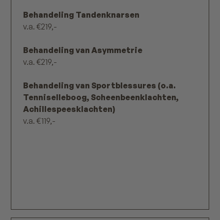
Behandeling Tandenknarsen
v.a. €219,-
Behandeling van Asymmetrie
v.a. €219,-
Behandeling van Sportblessures (o.a.
Tenniselleboog, Scheenbeenklachten,
Achillespeesklachten)
v.a. €119,-