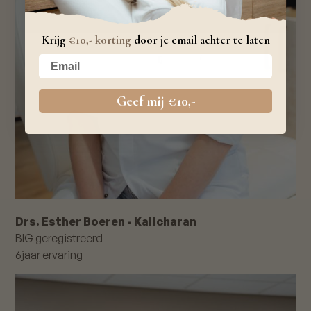
Krijg
€10,- korting
door je email achter te laten
Your email
Geef mij €10,-
Drs. Esther Boeren - Kalicharan
BIG geregistreerd
6
jaar ervaring