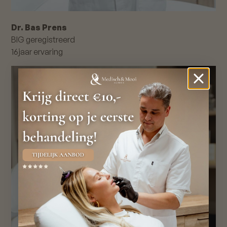
Dr. Bas Prens
BIG geregistreerd
16
jaar ervaring