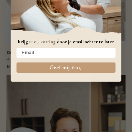
Krijg
€10,- korting
door je email achter te laten
Your email
Dr. Bas Prens
BIG geregistreerd
16
jaar ervaring
Geef mij €10,-