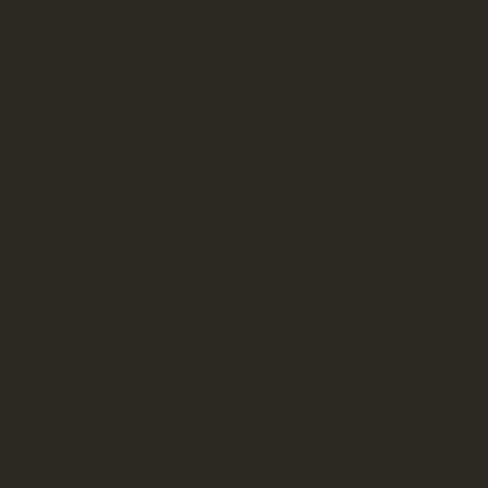
www.medischenmooi.nl
0642811727 - (tijdens spreekuren en
op werkdagen van 9.00 - 17.00)
Wanneer wij niet in de gelegenheid
zijn om de telefoon te beantwoorden bellen wij u
daarna terug.
Gezondheidsplein
Spoorstraat 87
Wijchen
Het Nieuwe Ondernemershuis
Lylantse Plein 1
Capelle aan den IJssel