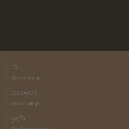
Kapitein Rondairestraat 8
Tilburg
Stadionlaan 85
'
s-Hertogenbosch
12+
Jaren ervaring
10.000+
Behandelingen
99%