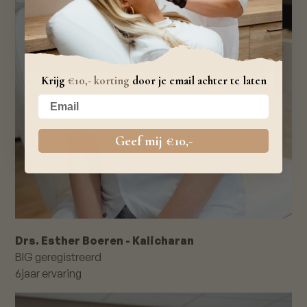
Krijg
€10,- korting
door je email achter te laten
Your email
Geef mij €10,-
Drs. Esther Boeren - Kalicharan
BIG geregistreerd
6
jaar ervaring