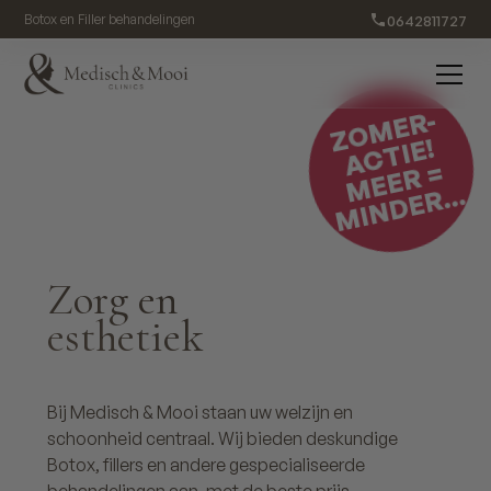
0642811727
Botox en Filler behandelingen
ZOMER-
ACTIE!
M
E
E
R
=
MI
N
D
E
R...
Zorg en
esthetiek
Bij Medisch & Mooi staan uw welzijn en
schoonheid centraal. Wij bieden deskundige
Botox, fillers en andere gespecialiseerde
behandelingen aan, met de beste prijs-