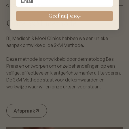
ONZE METHODE
Geef mij €10,-
Onze 3xM methode
Bij Medisch & Mooi Clinics hebben we een unieke
aanpak ontwikkeld: de 3xM Methode.
Deze methode is ontwikkeld door dermatoloog Bas
Prens en ontworpen om onze behandelingen op een
veilige, effectieve en klantgerichte manier uit te voeren.
De 3xM Methode staat voor de kernwaarden en
werkwijze waar wij en onze artsen voor staan.
Afspraak