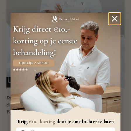
Dr. Farley Nirhoe
BIG geregistreerd
19
jaar ervaring
Krijg
€10,- korting
door je email achter te laten
Your email