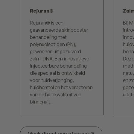
Rejuran®
Zal
Rejuran® is een
Bij M
geavanceerde skinbooster
intr
behandeling met
inno
polynucleotiden (PN),
huid
gewonnen uit gezuiverd
beha
zalm-DNA. Een innovatieve
Deze
injecteerbare behandeling
meth
die speciaal is ontwikkeld
natuu
voor huidverjonging,
en zo
huidherstel en het verbeteren
gezo
van de huidkwaliteit van
uitst
binnenuit.
Maak direct een afspraak