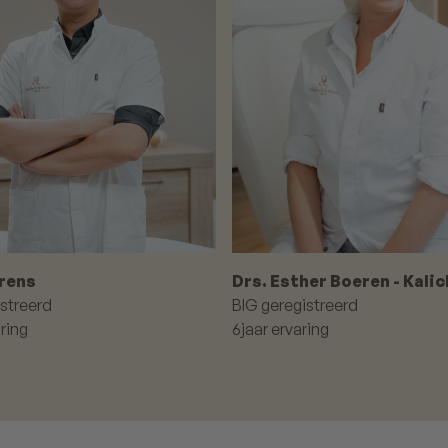
Prens
Drs. Esther Boeren - Kali
streerd
BIG geregistreerd
aring
6
jaar ervaring