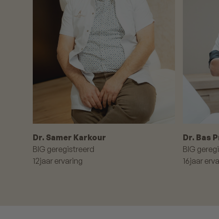
Dr. Samer Karkour
Dr. Bas 
BIG geregistreerd
BIG geregi
12
jaar ervaring
16
jaar erv