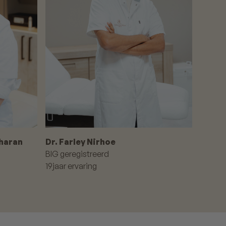
charan
Dr. Farley Nirhoe
BIG geregistreerd
19
jaar ervaring