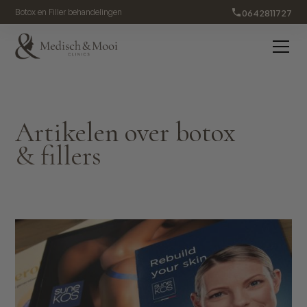
0642811727
Botox en Filler behandelingen
Artikelen over botox
& fillers