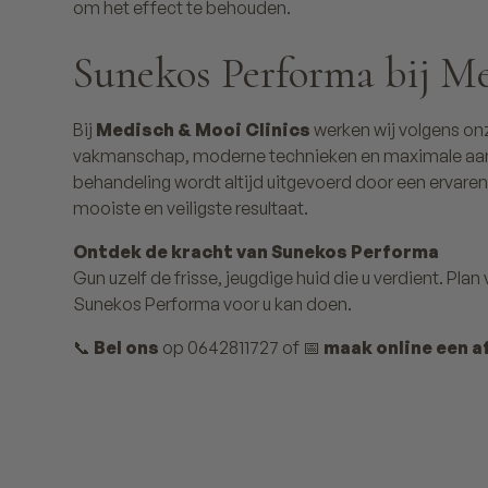
om het effect te behouden.
Sunekos Performa bij M
Bij
Medisch & Mooi Clinics
werken wij volgens on
vakmanschap, moderne technieken en maximale a
behandeling wordt altijd uitgevoerd door een ervare
mooiste en veiligste resultaat.
Ontdek de kracht van Sunekos Performa
Gun uzelf de frisse, jeugdige huid die u verdient. Pla
Sunekos Performa voor u kan doen.
📞
Bel ons
op 0642811727 of 📅
maak online een a