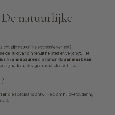
 De natuurlijke
zicht zijn natuurlijke expressie verliest?
ie de huid van binnenuit herstelt en verjongt. Het
uur
en
aminozuren
die samen de
aanmaak van
: een gladdere, stevigere en stralende huid.
a?
ster
die speciaal is ontwikkeld om huidveroudering
bevat: