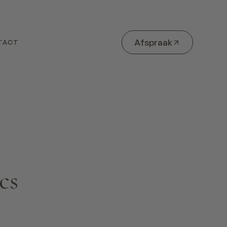
Afspraak
TACT
cs