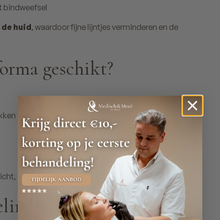
et bindweefsel
 de huid
, waardoor fijne lijntjes verminderen en de
forma geschikt?
akken
t, de hals, het decolleté en zelfs de handen.
ling?